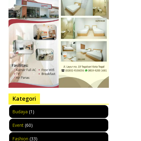
Kategori
Budaya
(1)
Event
(60)
Fashion
(33)