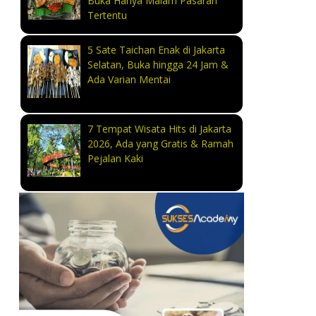
Buka Hanya Malam Pasaran
Tertentu
5 Sate Taichan Enak di Jakarta
Selatan, Buka hingga 24 Jam &
Ada Varian Mentai
7 Tempat Wisata Hits di Jakarta
2026, Ada yang Gratis & Ramah
Pejalan Kaki