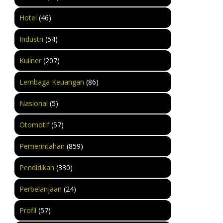
Hotel
(46)
Industri
(54)
Kuliner
(207)
Lembaga Keuangan
(86)
Nasional
(5)
Otomotif
(57)
Pemerintahan
(859)
Pendidikan
(330)
Perbelanjaan
(24)
Profil
(57)