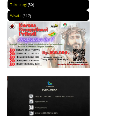
Teknologi
(30)
Wisata
(317)