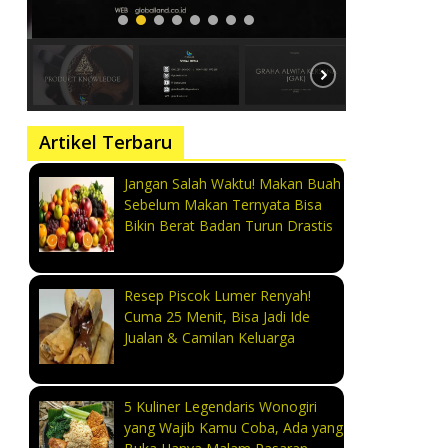
Artikel Terbaru
Jangan Salah Waktu! Makan Buah
Sebelum Makan Ternyata Bisa
Bikin Berat Badan Turun Drastis
Resep Piscok Lumer Renyah!
Cuma 25 Menit, Bisa Jadi Ide
Jualan & Camilan Keluarga
5 Kuliner Legendaris Wonogiri
yang Wajib Kamu Coba, Ada yang