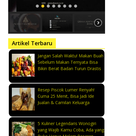
Artikel Terbaru
Jangan Salah Waktu! Makan Buah
Sebelum Makan Ternyata Bisa
Bikin Berat Badan Turun Drastis
Resep Piscok Lumer Renyah!
Cuma 25 Menit, Bisa Jadi Ide
Jualan & Camilan Keluarga
5 Kuliner Legendaris Wonogiri
yang Wajib Kamu Coba, Ada yang