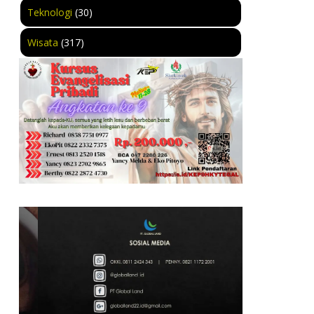
Teknologi
(30)
Wisata
(317)