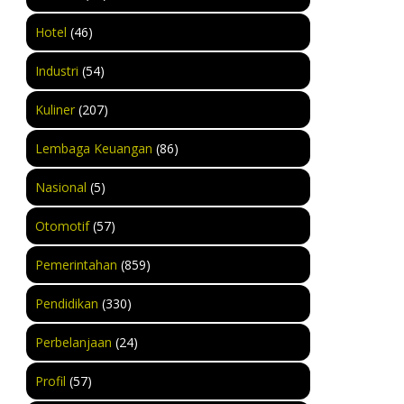
Hotel
(46)
Industri
(54)
Kuliner
(207)
Lembaga Keuangan
(86)
Nasional
(5)
Otomotif
(57)
Pemerintahan
(859)
Pendidikan
(330)
Perbelanjaan
(24)
Profil
(57)