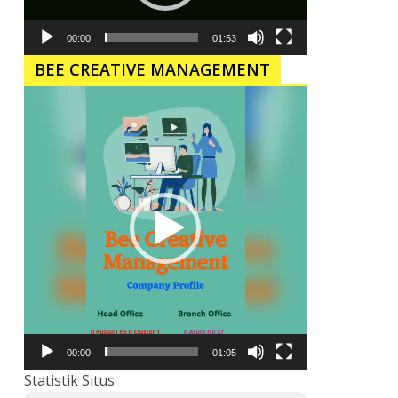
00:00
01:53
BEE CREATIVE MANAGEMENT
Pemutar
Video
00:00
01:05
Statistik Situs