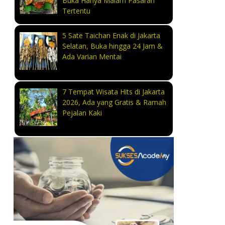
Buka Hanya Malam Pasaran
Tertentu
5 Sate Taichan Enak di Jakarta
Selatan, Buka hingga 24 Jam &
Ada Varian Mentai
7 Tempat Wisata Hits di Jakarta
2026, Ada yang Gratis & Ramah
Pejalan Kaki