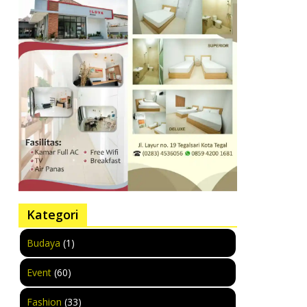
Kategori
Budaya
(1)
Event
(60)
Fashion
(33)