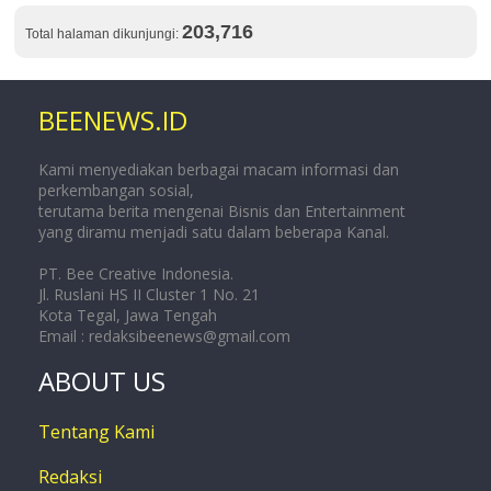
203,716
Total halaman dikunjungi:
BEENEWS.ID
Kami menyediakan berbagai macam informasi dan
perkembangan sosial,
terutama berita mengenai Bisnis dan Entertainment
yang diramu menjadi satu dalam beberapa Kanal.
PT. Bee Creative Indonesia.
Jl. Ruslani HS II Cluster 1 No. 21
Kota Tegal, Jawa Tengah
Email :
redaksibeenews@gmail.com
ABOUT US
Tentang Kami
Redaksi