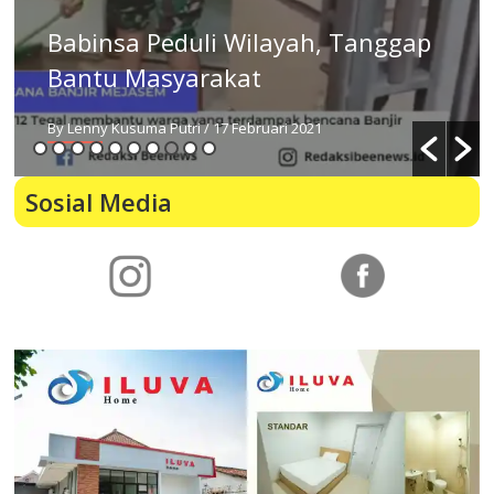
layah, Tanggap
Banjir dan Tanah Lo
Menerjang Guci
uari 2021
By Lenny Kusuma Putri
/ 16 Februari 
Sosial Media