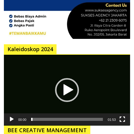
Kaleidoskop 2024
Pemutar
Video
00:00
01:53
BEE CREATIVE MANAGEMENT