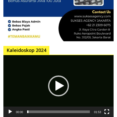
Kaleidoskop 2024
Pemutar
Video
00:00
01:53