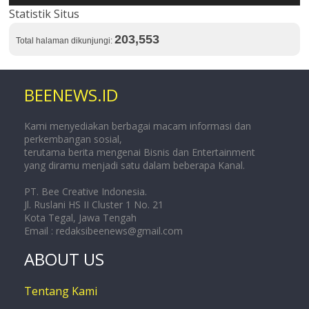
Statistik Situs
203,553
Total halaman dikunjungi:
BEENEWS.ID
Kami menyediakan berbagai macam informasi dan
perkembangan sosial,
terutama berita mengenai Bisnis dan Entertainment
yang diramu menjadi satu dalam beberapa Kanal.
PT. Bee Creative Indonesia.
Jl. Ruslani HS II Cluster 1 No. 21
Kota Tegal, Jawa Tengah
Email :
redaksibeenews@gmail.com
ABOUT US
Tentang Kami