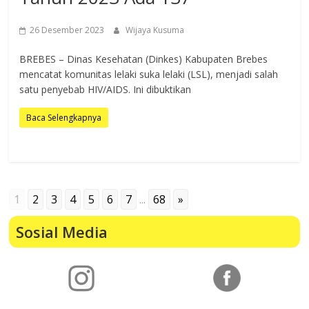
26 Desember 2023
Wijaya Kusuma
BREBES – Dinas Kesehatan (Dinkes) Kabupaten Brebes
mencatat komunitas lelaki suka lelaki (LSL), menjadi salah
satu penyebab HIV/AIDS. Ini dibuktikan
Baca Selengkapnya
1
2
3
4
5
6
7
...
68
»
Sosial Media