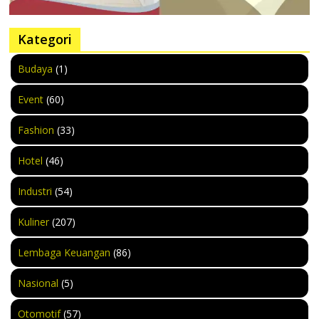
Kategori
Budaya
(1)
Event
(60)
Fashion
(33)
Hotel
(46)
Industri
(54)
Kuliner
(207)
Lembaga Keuangan
(86)
Nasional
(5)
Otomotif
(57)