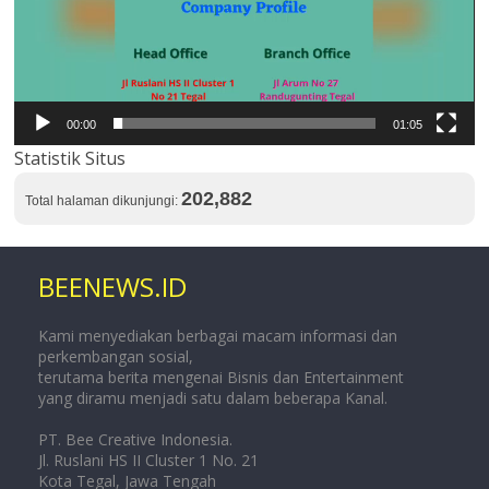
00:00
01:05
Statistik Situs
202,882
Total halaman dikunjungi:
BEENEWS.ID
Kami menyediakan berbagai macam informasi dan
perkembangan sosial,
terutama berita mengenai Bisnis dan Entertainment
yang diramu menjadi satu dalam beberapa Kanal.
PT. Bee Creative Indonesia.
Jl. Ruslani HS II Cluster 1 No. 21
Kota Tegal, Jawa Tengah