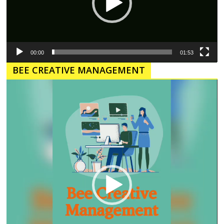
00:00
01:53
BEE CREATIVE MANAGEMENT
Pemutar
Video