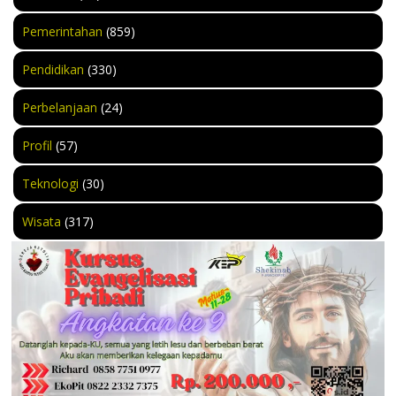
Pemerintahan
(859)
Pendidikan
(330)
Perbelanjaan
(24)
Profil
(57)
Teknologi
(30)
Wisata
(317)