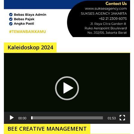
Kaleidoskop 2024
Pemutar
Video
00:00
01:53
BEE CREATIVE MANAGEMENT