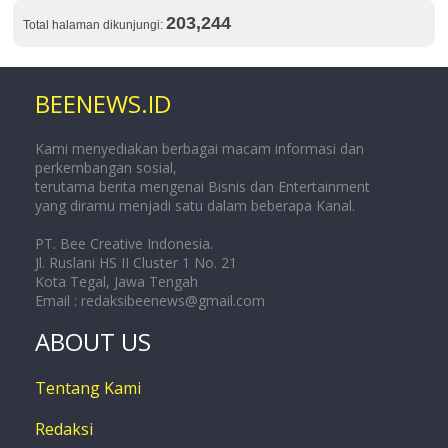
203,244
Total halaman dikunjungi:
BEENEWS.ID
Kami menyediakan berbagai macam informasi dan
perkembangan sosial,
terutama berita mengenai Bisnis dan Entertainment
yang diramu menjadi satu dalam beberapa Kanal.
PT. Bee Creative Indonesia.
Jl. Ruslani HS II Cluster 1 No. 21
Kota Tegal, Jawa Tengah
Email :
redaksibeenews@gmail.com
ABOUT US
Tentang Kami
Redaksi