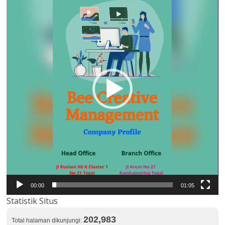
00:00
01:05
Statistik Situs
202,983
Total halaman dikunjungi: