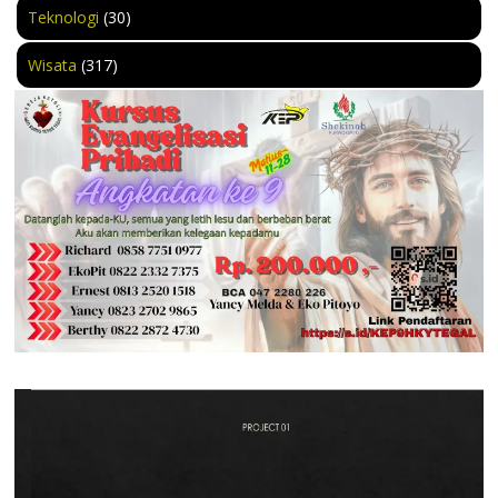
Teknologi
(30)
Wisata
(317)