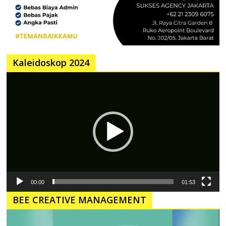
Kaleidoskop 2024
Pemutar
Video
00:00
01:53
BEE CREATIVE MANAGEMENT
Pemutar
Video