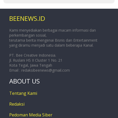
BEENEWS.ID
Kami menyediakan berbagai macam informasi dan
perkembangan sosial,
terutama berita mengenai Bisnis dan Entertainment
yang diramu menjadi satu dalam beberapa Kanal.
PT. Bee Creative Indonesia.
Jl. Ruslani HS II Cluster 1 No. 21
Kota Tegal, Jawa Tengah
Email :
redaksibeenews@gmail.com
ABOUT US
Tentang Kami
Redaksi
Pedoman Media Siber