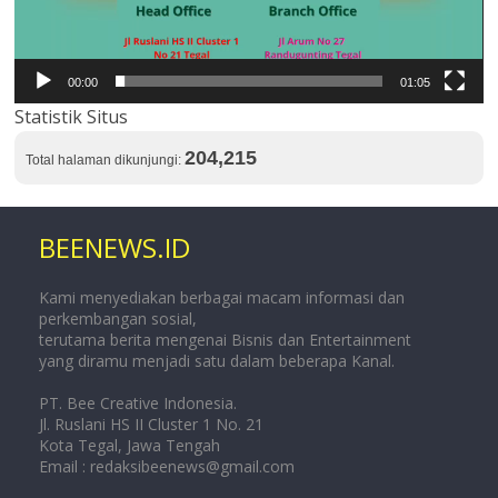
00:00
01:05
Statistik Situs
204,215
Total halaman dikunjungi:
BEENEWS.ID
Kami menyediakan berbagai macam informasi dan
perkembangan sosial,
terutama berita mengenai Bisnis dan Entertainment
yang diramu menjadi satu dalam beberapa Kanal.
PT. Bee Creative Indonesia.
Jl. Ruslani HS II Cluster 1 No. 21
Kota Tegal, Jawa Tengah
Email :
redaksibeenews@gmail.com