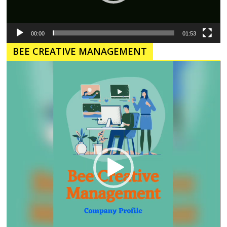
00:00
01:53
BEE CREATIVE MANAGEMENT
Pemutar
Video