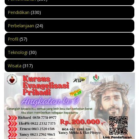
Pendidikan
(330)
Perbelanjaan
(24)
Profil
(57)
Teknologi
(30)
Wisata
(317)