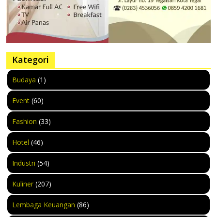
Kategori
Budaya
(1)
Event
(60)
Fashion
(33)
Hotel
(46)
Industri
(54)
Kuliner
(207)
Lembaga Keuangan
(86)