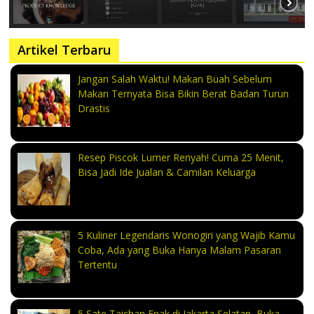
Artikel Terbaru
Jangan Salah Waktu! Makan Buah Sebelum
Makan Ternyata Bisa Bikin Berat Badan Turun
Drastis
Resep Piscok Lumer Renyah! Cuma 25 Menit,
Bisa Jadi Ide Jualan & Camilan Keluarga
5 Kuliner Legendaris Wonogiri yang Wajib Kamu
Coba, Ada yang Buka Hanya Malam Pasaran
Tertentu
5 Sate Taichan Enak di Jakarta Selatan, Buka