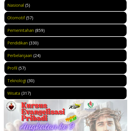
Nasional
(5)
Otomotif
(57)
Pemerintahan
(859)
Pendidikan
(330)
Perbelanjaan
(24)
Profil
(57)
Teknologi
(30)
Wisata
(317)