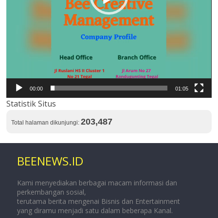
00:00
01:05
Statistik Situs
203,487
Total halaman dikunjungi:
BEENEWS.ID
Kami menyediakan berbagai macam informasi dan
perkembangan sosial,
terutama berita mengenai Bisnis dan Entertainment
yang diramu menjadi satu dalam beberapa Kanal.