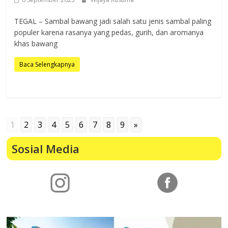
TEGAL – Sambal bawang jadi salah satu jenis sambal paling
populer karena rasanya yang pedas, gurih, dan aromanya
khas bawang
Baca Selengkapnya
1
2
3
4
5
6
7
8
9
»
Sosial Media