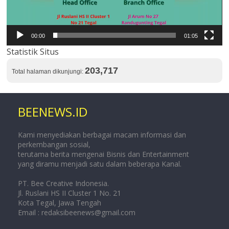
00:00
01:05
Statistik Situs
203,717
Total halaman dikunjungi:
BEENEWS.ID
Kami menyediakan berbagai macam informasi dan
perkembangan sosial,
terutama berita mengenai Bisnis dan Entertainment
yang diramu menjadi satu dalam beberapa Kanal.
PT. Bee Creative Indonesia.
Jl. Ruslani HS II Cluster 1 No. 21
Kota Tegal, Jawa Tengah
Email :
redaksibeenews@gmail.com