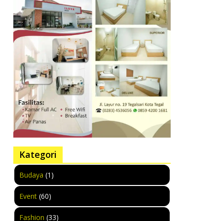
Kategori
Budaya
(1)
Event
(60)
Fashion
(33)