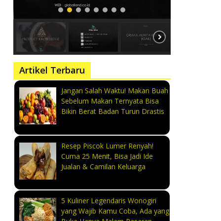
Artikel Terbaru
Jangan Salah Waktu! Makan Buah
Sebelum Makan Ternyata Bisa
Bikin Berat Badan Turun Drastis
Resep Piscok Lumer Renyah!
Cuma 25 Menit, Bisa Jadi Ide
Jualan & Camilan Keluarga
5 Kuliner Legendaris Wonogiri
yang Wajib Kamu Coba, Ada yang