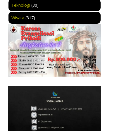
Teknologi
(30)
Wisata
(317)