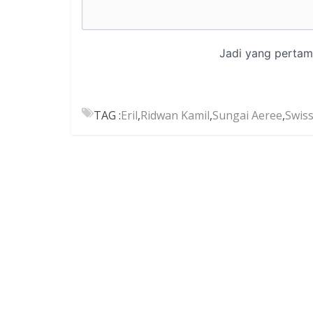
TAG :
Eril
,
Ridwan Kamil
,
Sungai Aeree
,
Swis