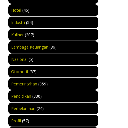
Hotel
(46)
Industri
(54)
Kuliner
(207)
Lembaga Keuangan
(86)
Nasional
(5)
Otomotif
(57)
Pemerintahan
(859)
Pendidikan
(330)
Perbelanjaan
(24)
Profil
(57)