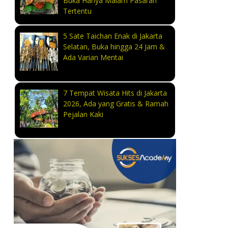
Buka Hanya Malam Pasaran
Tertentu
5 Sate Taichan Enak di Jakarta
Selatan, Buka hingga 24 Jam &
Ada Varian Mentai
7 Tempat Wisata Hits di Jakarta
2026, Ada yang Gratis & Ramah
Pejalan Kaki