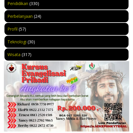
Pendidikan
(330)
Perbelanjaan
(24)
Profil
(57)
Teknologi
(30)
Wisata
(317)