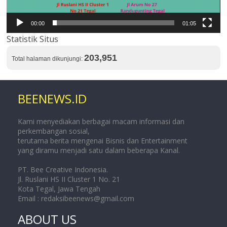
00:00
01:05
Statistik Situs
203,951
Total halaman dikunjungi:
BEENEWS.ID
Kami menyediakan berbagai macam informasi dan
perkembangan sosial,
terutama berita mengenai Bisnis dan Entertainment
yang diramu menjadi satu dalam beberapa Kanal.
PT. Bee Creative Indonesia.
Jl. Ruslani HS II Cluster 1 No. 21
Kota Tegal, Jawa Tengah
Email :
redaksibeenews@gmail.com
ABOUT US