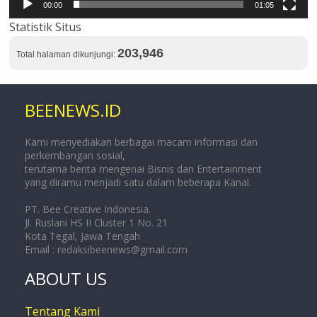
00:00
01:05
Statistik Situs
203,946
Total halaman dikunjungi:
BEENEWS.ID
Kami menyediakan berbagai macam informasi dan
perkembangan sosial,
terutama berita mengenai Bisnis dan Entertainment
yang diramu menjadi satu dalam beberapa Kanal.
PT. Bee Creative Indonesia.
Jl. Ruslani HS II Cluster 1 No. 21
Kota Tegal, Jawa Tengah
Email :
redaksibeenews@gmail.com
ABOUT US
Tentang Kami