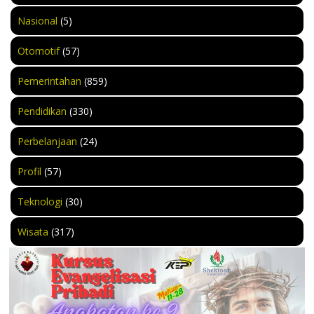
Nasional
(5)
Otomotif
(57)
Pemerintahan
(859)
Pendidikan
(330)
Perbelanjaan
(24)
Profil
(57)
Teknologi
(30)
Wisata
(317)