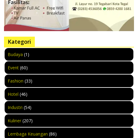
Kategori
Budaya
(1)
Event
(60)
Fashion
(33)
Hotel
(46)
Industri
(54)
Kuliner
(207)
Lembaga Keuangan
(86)