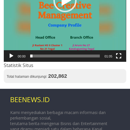
00:00
01:05
Statistik Situs
202,862
Total halaman dikunjungi:
BEENEWS.ID
Kami menyediakan berbagai macam informasi dan
perkembangan sosial,
terutama berita mengenai Bisnis dan Entertainment
yang diramu menjadi satu dalam beberapa Kanal.