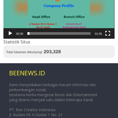
00:00
01:05
Statistik Situs
203,328
Total halaman dikunjungi:
BEENEWS.ID
Kami menyediakan berbagai macam informasi dan
perkembangan sosial,
terutama berita mengenai Bisnis dan Entertainment
yang diramu menjadi satu dalam beberapa Kanal.
PT. Bee Creative Indonesia.
Jl. Ruslani HS II Cluster 1 No. 21