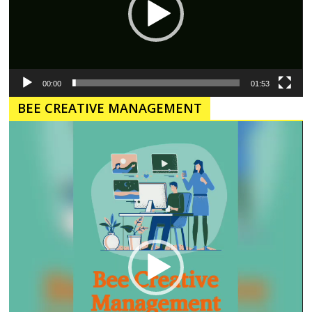
00:00
01:53
BEE CREATIVE MANAGEMENT
Pemutar
Video