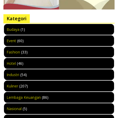
Kategori
Budaya
(1)
Event
(60)
Fashion
(33)
Hotel
(46)
Industri
(54)
Kuliner
(207)
Lembaga Keuangan
(86)
Nasional
(5)