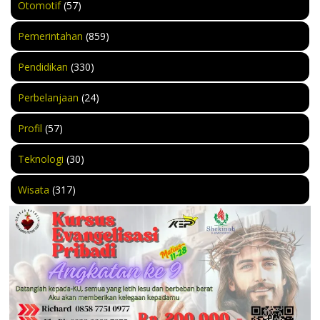
Otomotif
(57)
Pemerintahan
(859)
Pendidikan
(330)
Perbelanjaan
(24)
Profil
(57)
Teknologi
(30)
Wisata
(317)