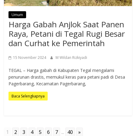
Umum
Harga Gabah Anjlok Saat Panen
Raya, Petani di Tegal Rugi Besar
dan Curhat ke Pemerintah
15 November 2024
M Wildan Rizkiyadi
TEGAL – Harga gabah di Kabupaten Tegal mengalami
penurunan drastis, memukul keras para petani padi di Desa
Pagerbarang, Kecamatan Pagerbarang,
Baca Selengkapnya
1
2
3
4
5
6
7
...
40
»