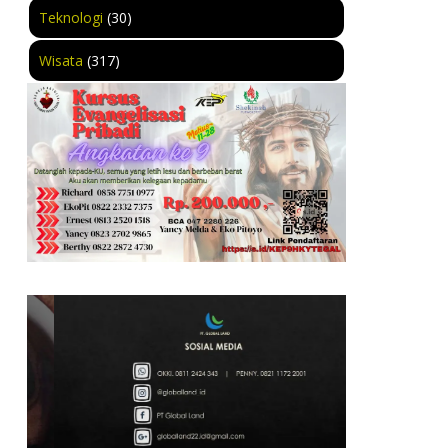
Teknologi
(30)
Wisata
(317)