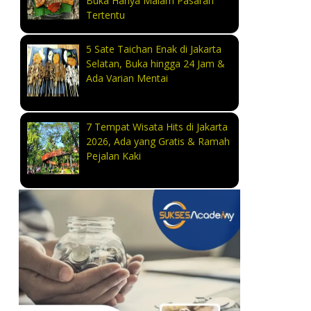
Buka Hanya Malam Pasaran
Tertentu
5 Sate Taichan Enak di Jakarta
Selatan, Buka hingga 24 Jam &
Ada Varian Mentai
7 Tempat Wisata Hits di Jakarta
2026, Ada yang Gratis & Ramah
Pejalan Kaki