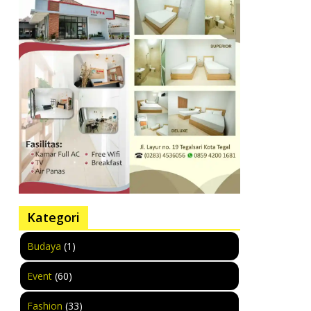
Kategori
Budaya
(1)
Event
(60)
Fashion
(33)