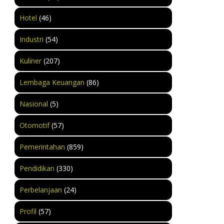
Hotel
(46)
Industri
(54)
Kuliner
(207)
Lembaga Keuangan
(86)
Nasional
(5)
Otomotif
(57)
Pemerintahan
(859)
Pendidikan
(330)
Perbelanjaan
(24)
Profil
(57)