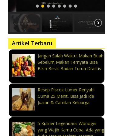
Artikel Terbaru
Jangan Salah Waktu! Makan Buah
Sebelum Makan Ternyata Bisa
Bikin Berat Badan Turun Drastis
Resep Piscok Lumer Renyah!
Cuma 25 Menit, Bisa Jadi Ide
Jualan & Camilan Keluarga
5 Kuliner Legendaris Wonogiri
yang Wajib Kamu Coba, Ada yang