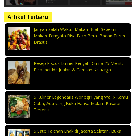
Artikel Terbaru
Jangan Salah Waktu! Makan Buah Sebelum
Makan Ternyata Bisa Bikin Berat Badan Turun
Drastis
Resep Piscok Lumer Renyah! Cuma 25 Menit,
Bisa Jadi Ide Jualan & Camilan Keluarga
5 Kuliner Legendaris Wonogiri yang Wajib Kamu
Coba, Ada yang Buka Hanya Malam Pasaran
Tertentu
5 Sate Taichan Enak di Jakarta Selatan, Buka