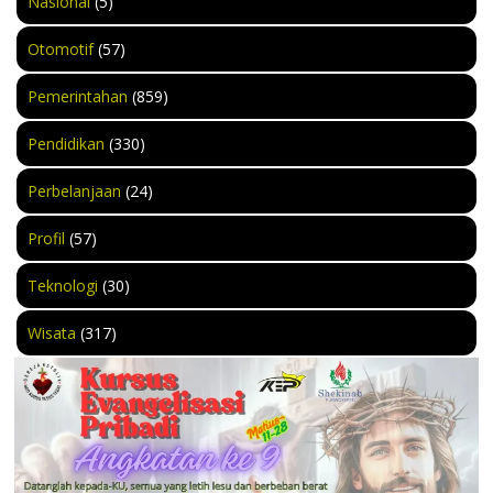
Nasional
(5)
Otomotif
(57)
Pemerintahan
(859)
Pendidikan
(330)
Perbelanjaan
(24)
Profil
(57)
Teknologi
(30)
Wisata
(317)