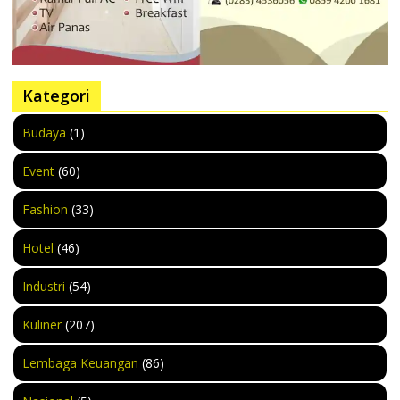
Kategori
Budaya
(1)
Event
(60)
Fashion
(33)
Hotel
(46)
Industri
(54)
Kuliner
(207)
Lembaga Keuangan
(86)