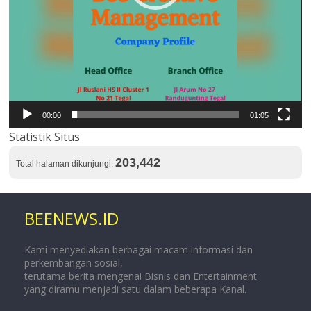
00:00
01:05
Statistik Situs
203,442
Total halaman dikunjungi:
BEENEWS.ID
Kami menyediakan berbagai macam informasi dan
perkembangan sosial,
terutama berita mengenai Bisnis dan Entertainment
yang diramu menjadi satu dalam beberapa Kanal.