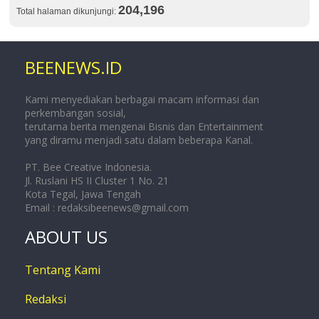
204,196
Total halaman dikunjungi:
BEENEWS.ID
Kami menyediakan berbagai macam informasi dan
perkembangan sosial,
terutama berita mengenai Bisnis dan Entertainment
yang diramu menjadi satu dalam beberapa Kanal.
PT. Bee Creative Indonesia.
Jl. Ruslani HS II Cluster 1 No. 21
Kota Tegal, Jawa Tengah
Email :
redaksibeenews@gmail.com
ABOUT US
Tentang Kami
Redaksi