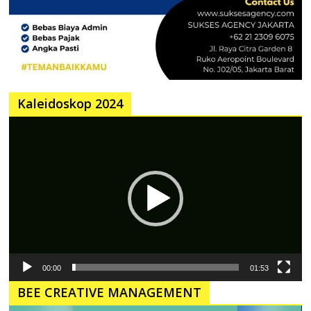
Kaleidoskop 2024
Pemutar
Video
00:00
01:53
BEE CREATIVE MANAGEMENT