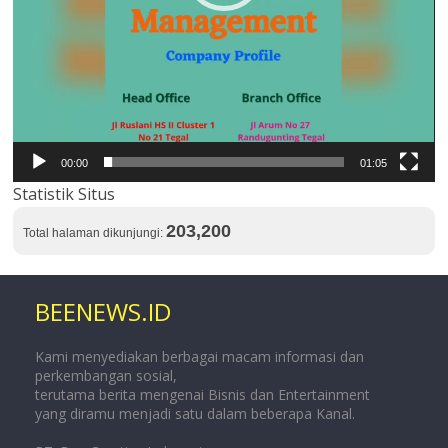
00:00
01:05
Statistik Situs
203,200
Total halaman dikunjungi:
BEENEWS.ID
Kami menyediakan berbagai macam informasi dan
perkembangan sosial,
terutama berita mengenai Bisnis dan Entertainment
yang diramu menjadi satu dalam beberapa Kanal.