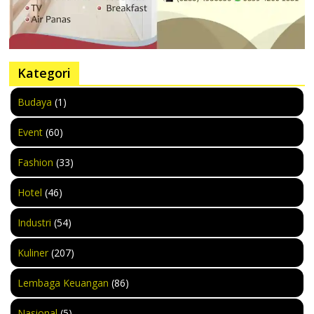
Kategori
Budaya
(1)
Event
(60)
Fashion
(33)
Hotel
(46)
Industri
(54)
Kuliner
(207)
Lembaga Keuangan
(86)
Nasional
(5)