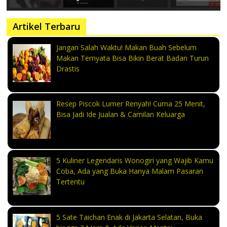
Artikel Terbaru
Jangan Salah Waktu! Makan Buah Sebelum
Makan Ternyata Bisa Bikin Berat Badan Turun
Drastis
Resep Piscok Lumer Renyah! Cuma 25 Menit,
Bisa Jadi Ide Jualan & Camilan Keluarga
5 Kuliner Legendaris Wonogiri yang Wajib Kamu
Coba, Ada yang Buka Hanya Malam Pasaran
Tertentu
5 Sate Taichan Enak di Jakarta Selatan, Buka