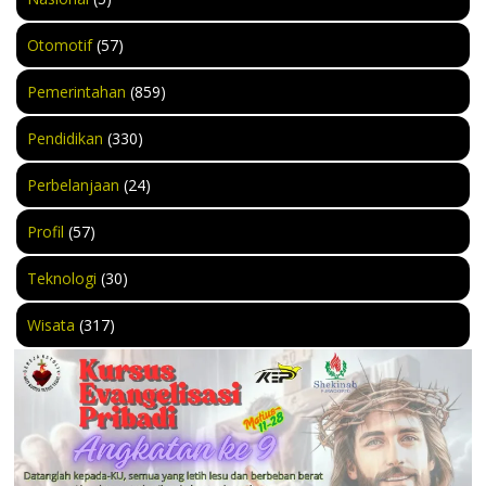
Otomotif
(57)
Pemerintahan
(859)
Pendidikan
(330)
Perbelanjaan
(24)
Profil
(57)
Teknologi
(30)
Wisata
(317)