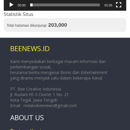
00:00
01:05
Statistik Situs
203,000
Total halaman dikunjungi:
BEENEWS.ID
Kami menyediakan berbagai macam informasi dan
perkembangan sosial,
terutama berita mengenai Bisnis dan Entertainment
yang diramu menjadi satu dalam beberapa Kanal.
PT. Bee Creative Indonesia.
Jl. Ruslani HS II Cluster 1 No. 21
Kota Tegal, Jawa Tengah
Email :
redaksibeenews@gmail.com
ABOUT US