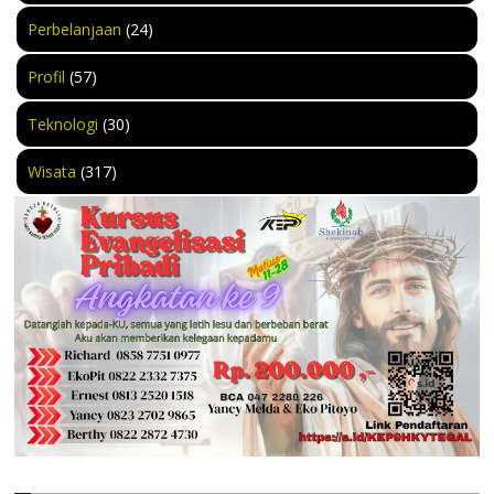
Perbelanjaan
(24)
Profil
(57)
Teknologi
(30)
Wisata
(317)