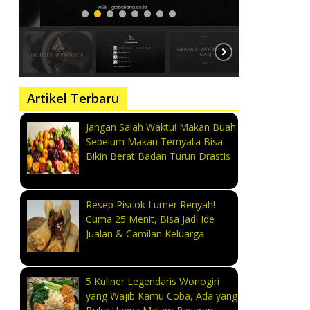
Artikel Terbaru
Jangan Salah Waktu! Makan Buah
Sebelum Makan Ternyata Bisa
Bikin Berat Badan Turun Drastis
Resep Piscok Lumer Renyah!
Cuma 25 Menit, Bisa Jadi Ide
Jualan & Camilan Keluarga
5 Kuliner Legendaris Wonogiri
yang Wajib Kamu Coba, Ada yang