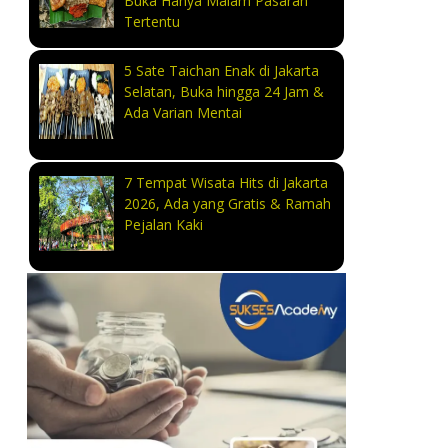
Buka Hanya Malam Pasaran
Tertentu
5 Sate Taichan Enak di Jakarta
Selatan, Buka hingga 24 Jam &
Ada Varian Mentai
7 Tempat Wisata Hits di Jakarta
2026, Ada yang Gratis & Ramah
Pejalan Kaki