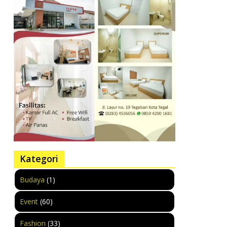
Kategori
Budaya
(1)
Event
(60)
Fashion
(33)