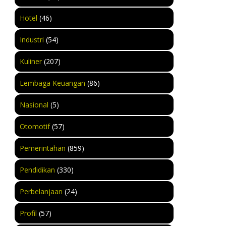
Hotel
(46)
Industri
(54)
Kuliner
(207)
Lembaga Keuangan
(86)
Nasional
(5)
Otomotif
(57)
Pemerintahan
(859)
Pendidikan
(330)
Perbelanjaan
(24)
Profil
(57)