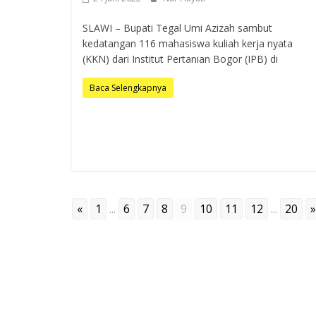
SLAWI – Bupati Tegal Umi Azizah sambut
kedatangan 116 mahasiswa kuliah kerja nyata
(KKN) dari Institut Pertanian Bogor (IPB) di
Baca Selengkapnya
«
1
...
6
7
8
9
10
11
12
...
20
»