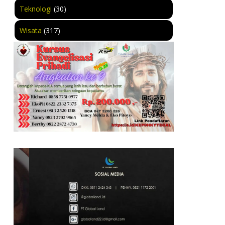
Teknologi
(30)
Wisata
(317)