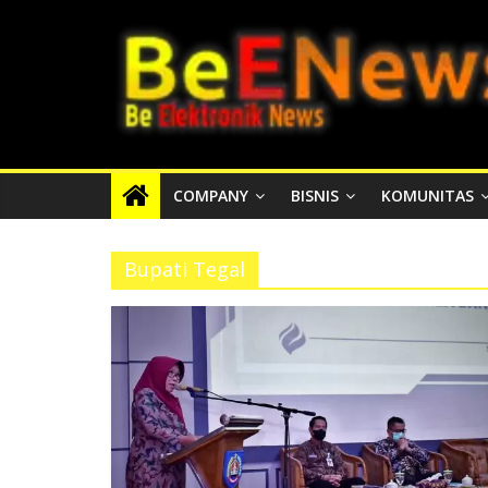
Skip
BEENEWS.ID
to
content
Media
Informasi
Lokal,
Nasional
COMPANY
BISNIS
KOMUNITAS
dan
Internasional
Bupati Tegal