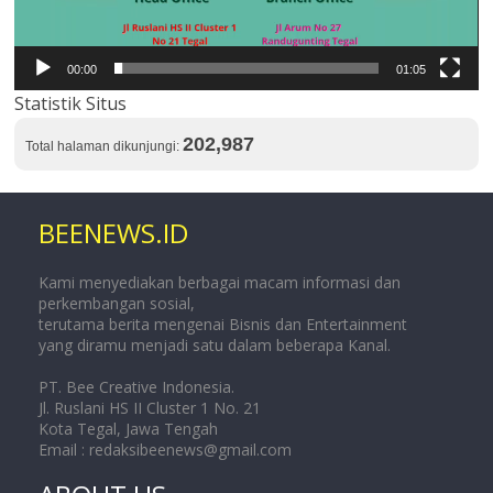
00:00
01:05
Statistik Situs
202,987
Total halaman dikunjungi:
BEENEWS.ID
Kami menyediakan berbagai macam informasi dan
perkembangan sosial,
terutama berita mengenai Bisnis dan Entertainment
yang diramu menjadi satu dalam beberapa Kanal.
PT. Bee Creative Indonesia.
Jl. Ruslani HS II Cluster 1 No. 21
Kota Tegal, Jawa Tengah
Email :
redaksibeenews@gmail.com