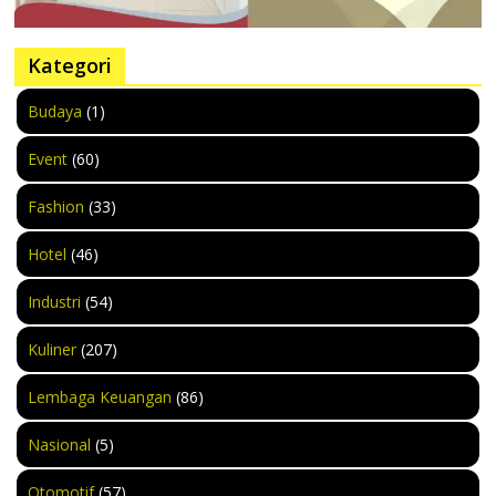
Kategori
Budaya
(1)
Event
(60)
Fashion
(33)
Hotel
(46)
Industri
(54)
Kuliner
(207)
Lembaga Keuangan
(86)
Nasional
(5)
Otomotif
(57)