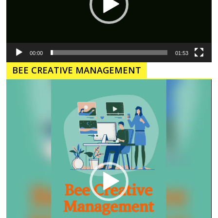
00:00
01:53
BEE CREATIVE MANAGEMENT
Pemutar
Video