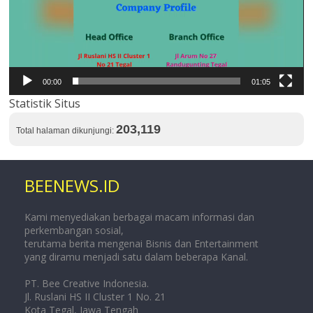
00:00
01:05
Statistik Situs
203,119
Total halaman dikunjungi:
BEENEWS.ID
Kami menyediakan berbagai macam informasi dan
perkembangan sosial,
terutama berita mengenai Bisnis dan Entertainment
yang diramu menjadi satu dalam beberapa Kanal.
PT. Bee Creative Indonesia.
Jl. Ruslani HS II Cluster 1 No. 21
Kota Tegal, Jawa Tengah