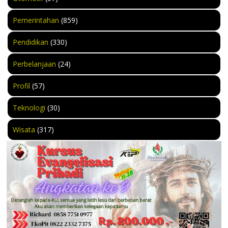
Pemerintahan
(859)
Pendidikan
(330)
Perbelanjaan
(24)
Profil
(57)
Teknologi
(30)
Wisata
(317)