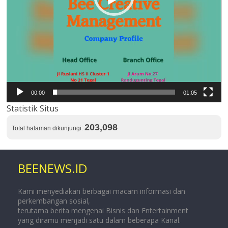
00:00
01:05
Statistik Situs
203,098
Total halaman dikunjungi:
BEENEWS.ID
Kami menyediakan berbagai macam informasi dan
perkembangan sosial,
terutama berita mengenai Bisnis dan Entertainment
yang diramu menjadi satu dalam beberapa Kanal.