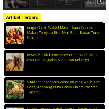
Artikel Terbaru
Jangan Salah Waktu! Makan Buah Sebelum
Makan Ternyata Bisa Bikin Berat Badan Turun
Drastis
Resep Piscok Lumer Renyah! Cuma 25 Menit,
Bisa Jadi Ide Jualan & Camilan Keluarga
5 Kuliner Legendaris Wonogiri yang Wajib Kamu
Coba, Ada yang Buka Hanya Malam Pasaran
Tertentu
5 Sate Taichan Enak di Jakarta Selatan, Buka