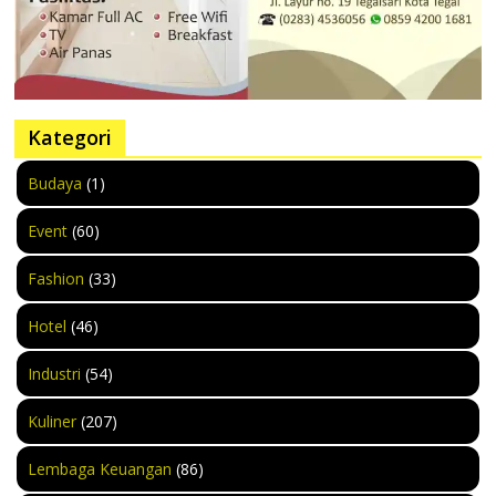
Kategori
Budaya
(1)
Event
(60)
Fashion
(33)
Hotel
(46)
Industri
(54)
Kuliner
(207)
Lembaga Keuangan
(86)