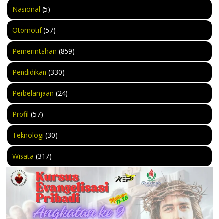
Nasional
(5)
Otomotif
(57)
Pemerintahan
(859)
Pendidikan
(330)
Perbelanjaan
(24)
Profil
(57)
Teknologi
(30)
Wisata
(317)