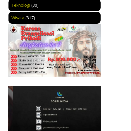
Teknologi
(30)
Wisata
(317)