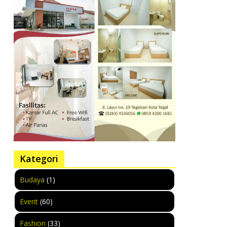
Kategori
Budaya
(1)
Event
(60)
Fashion
(33)