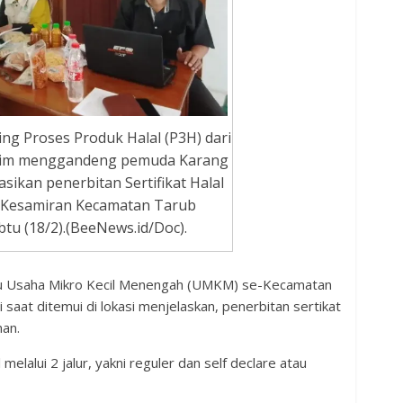
ng Proses Produk Halal (P3H) dari
slim menggandeng pemuda Karang
sikan penerbitan Sertifikat Halal
sa Kesamiran Kecamatan Tarub
tu (18/2).(BeeNews.id/Doc).
aku Usaha Mikro Kecil Menengah (UMKM) se-Kecamatan
 saat ditemui di lokasi menjelaskan, penerbitan sertikat
man.
elalui 2 jalur, yakni reguler dan self declare atau