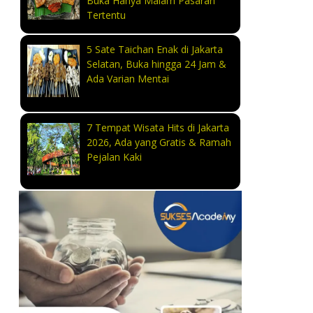
Buka Hanya Malam Pasaran
Tertentu
5 Sate Taichan Enak di Jakarta
Selatan, Buka hingga 24 Jam &
Ada Varian Mentai
7 Tempat Wisata Hits di Jakarta
2026, Ada yang Gratis & Ramah
Pejalan Kaki