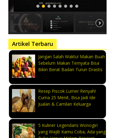
Artikel Terbaru
Jangan Salah Waktu! Makan Buah
Sebelum Makan Ternyata Bisa
Bikin Berat Badan Turun Drastis
Resep Piscok Lumer Renyah!
Cuma 25 Menit, Bisa Jadi Ide
Jualan & Camilan Keluarga
5 Kuliner Legendaris Wonogiri
yang Wajib Kamu Coba, Ada yang