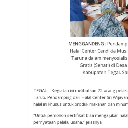
MENGGANDENG
: Pendampi
Halal Center Cendikia Mu
Taruna dalam menyosialisa
Gratis (Sehati) di De
Kabupaten Tegal, Sab
TEGAL – Kegiatan ini melibatkan 25 orang pel
Tarub. Pendamping dari Halal Center Sri Wijayani
halal ini khusus untuk produk makanan dan minu
“Untuk pemohon sertifikat bisa mengajukan halal m
pernyataan pelaku usaha,” jelasnya.