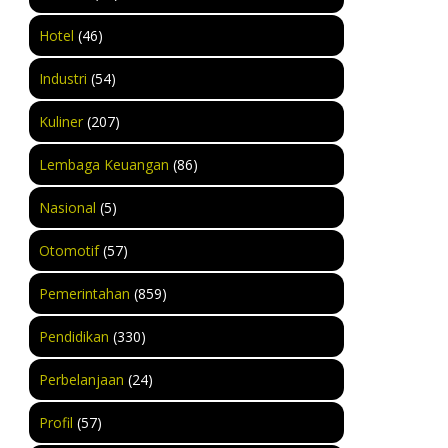
Hotel
(46)
Industri
(54)
Kuliner
(207)
Lembaga Keuangan
(86)
Nasional
(5)
Otomotif
(57)
Pemerintahan
(859)
Pendidikan
(330)
Perbelanjaan
(24)
Profil
(57)