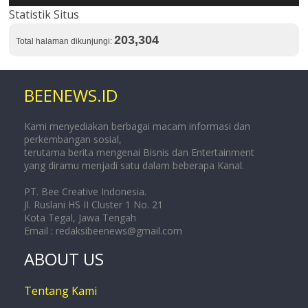
Statistik Situs
203,304
Total halaman dikunjungi:
BEENEWS.ID
Kami menyediakan berbagai macam informasi dan
perkembangan sosial,
terutama berita mengenai Bisnis dan Entertainment
yang diramu menjadi satu dalam beberapa Kanal.
PT. Bee Creative Indonesia.
Jl. Ruslani HS II Cluster 1 No. 21
Kota Tegal, Jawa Tengah
Email :
redaksibeenews@gmail.com
ABOUT US
Tentang Kami