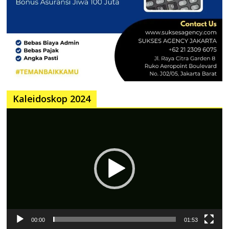
Kaleidoskop 2024
Pemutar
Video
00:00
01:53