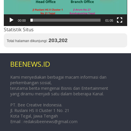
00:00
01:05
Statistik Situs
203,202
Total halaman dikunjungi:
BEENEWS.ID
Kami menyediakan berbagai macam informasi dan
perkembangan sosial,
terutama berita mengenai Bisnis dan Entertainment
yang diramu menjadi satu dalam beberapa Kanal.
PT. Bee Creative Indonesia.
Jl. Ruslani HS II Cluster 1 No. 21
Kota Tegal, Jawa Tengah
Email :
redaksibeenews@gmail.com