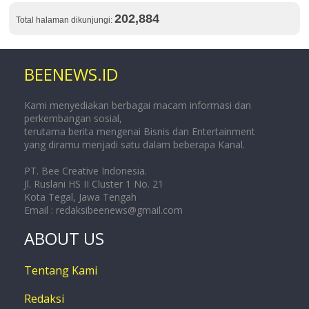
202,884
Total halaman dikunjungi:
BEENEWS.ID
Kami menyediakan berbagai macam informasi dan
perkembangan sosial,
terutama berita mengenai Bisnis dan Entertainment
yang diramu menjadi satu dalam beberapa Kanal.
PT. Bee Creative Indonesia.
Jl. Ruslani HS II Cluster 1 No. 21
Kota Tegal, Jawa Tengah
Email :
redaksibeenews@gmail.com
ABOUT US
Tentang Kami
Redaksi