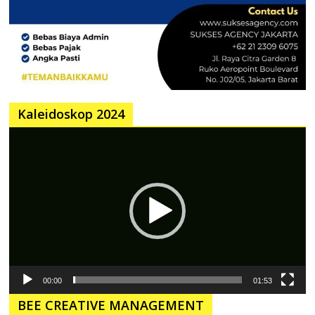
Kaleidoskop 2024
Pemutar
Video
00:00
01:53
BEE CREATIVE MANAGEMENT