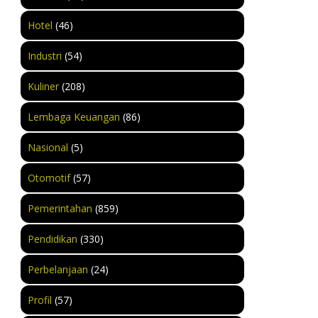
Hotel
(46)
Industri
(54)
Kuliner
(208)
Lembaga Keuangan
(86)
Nasional
(5)
Otomotif
(57)
Pemerintahan
(859)
Pendidikan
(330)
Perbelanjaan
(24)
Profil
(57)