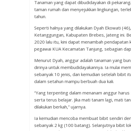
Tanaman yang dapat dibudidayakan di pekarang
taman rumah dan menyejukkan lingkungan, terle
tahun.
Seperti halnya yang dilakukan Dyah Ekowati (4
Ketanggungan, Kabupaten Brebes, Jateng ini. Be
2020 lalu itu, kini dapat menambah pendapatan k
pegawai KUA Kecamatan Tanjung, sebagian dapat
Menurut Dyah, anggur adalah tanaman yang bung
dirinya untuk membudidayakannya. Ia mulai memb
sebanyak 10 jenis, dan kemudian setelah bibit i
dalam setahun mampu berbuah dua kali.
“Yang terpenting dalam menanam anggur harus sa
serta terus belajar. Jika mati tanam lagi, mati t
dilakukan berkah,” ujarnya.
Ia kemudian mencoba membuat bibit sendiri deng
sebanyak 2 kg (100 batang). Selanjutnya bibit l