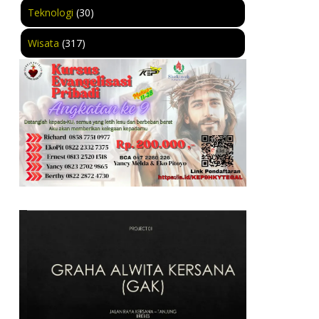
Teknologi
(30)
Wisata
(317)