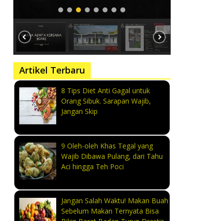
Artikel Terbaru
8 Tips Diet Anti Gagal untuk
Orang Sibuk. Sarapan Wajib,
Jangan Skip
9 Oleh-oleh Khas Tegal yang
Wajib Dibawa Pulang, dari Tahu
Aci hingga Teh Poci
Jangan Salah Waktu! Makan Buah
Sebelum Makan Ternyata Bisa