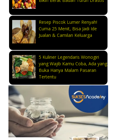
Bikin Berat Badan Turun Drastis
Resep Piscok Lumer Renyah!
Cuma 25 Menit, Bisa Jadi Ide
Jualan & Camilan Keluarga
5 Kuliner Legendaris Wonogiri
yang Wajib Kamu Coba, Ada yang
Buka Hanya Malam Pasaran
Tertentu