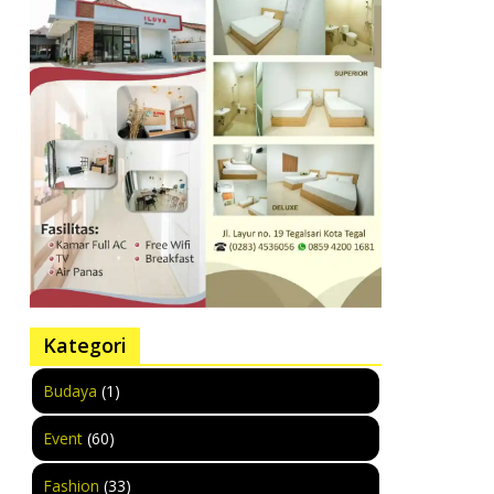
Kategori
Budaya
(1)
Event
(60)
Fashion
(33)