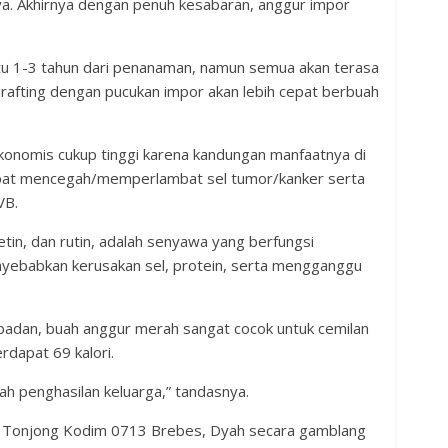
ya. Akhirnya dengan penuh kesabaran, anggur impor
tu 1-3 tahun dari penanaman, namun semua akan terasa
 grafting dengan pucukan impor akan lebih cepat berbuah
konomis cukup tinggi karena kandungan manfaatnya di
apat mencegah/memperlambat sel tumor/kanker serta
VB.
in, dan rutin, adalah senyawa yang berfungsi
yebabkan kerusakan sel, protein, serta mengganggu
badan, buah anggur merah sangat cocok untuk cemilan
dapat 69 kalori.
 penghasilan keluarga,” tandasnya.
9 Tonjong Kodim 0713 Brebes, Dyah secara gamblang