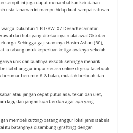
an sempit ini juga dapat menambahkan keindahan
bih usia tanaman ini mampu hidup kuat sampai ratusan
6), warga Dukuhturi 1 RT/RW. 07 Desa/Kecamatan
rawal dari hobi yang ditekuninya mulai awal Oktober
eluarga. Sehingga gaji suaminya Hasim Ashari (50),
 ia tabung untuk keperluan ketiga anaknya sekolah.
anya unik dan buahnya eksotik sehingga menarik
eli bibit anggur impor secara online di grup facebook
tu berumur berumur 6-8 bulan, mulailah berbuah dan
bar atau jangan cepat putus asa, tekun dan ulet,
anam lagi, dan jangan lupa berdoa agar apa yang
an membeli cutting/batang anggur lokal jenis isabela
okal itu batangnya disambung (grafting) dengan