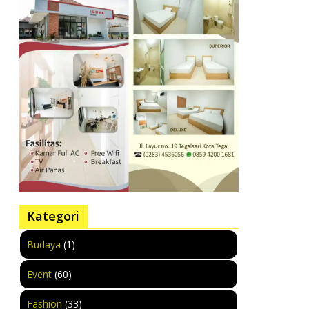
Kategori
Budaya
(1)
Event
(60)
Fashion
(33)