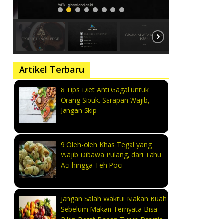
Artikel Terbaru
8 Tips Diet Anti Gagal untuk
Orang Sibuk. Sarapan Wajib,
Jangan Skip
9 Oleh-oleh Khas Tegal yang
Wajib Dibawa Pulang, dari Tahu
Aci hingga Teh Poci
Jangan Salah Waktu! Makan Buah
Sebelum Makan Ternyata Bisa