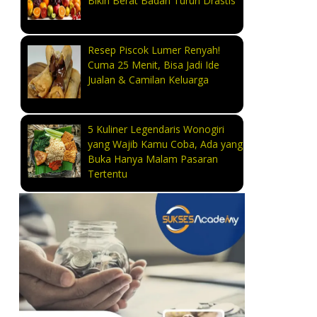
Bikin Berat Badan Turun Drastis
Resep Piscok Lumer Renyah!
Cuma 25 Menit, Bisa Jadi Ide
Jualan & Camilan Keluarga
5 Kuliner Legendaris Wonogiri
yang Wajib Kamu Coba, Ada yang
Buka Hanya Malam Pasaran
Tertentu