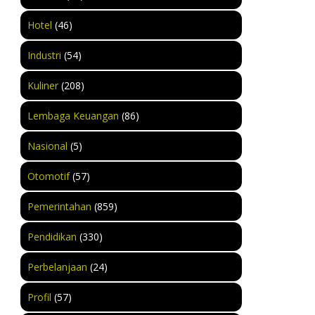
Hotel
(46)
Industri
(54)
Kuliner
(208)
Lembaga Keuangan
(86)
Nasional
(5)
Otomotif
(57)
Pemerintahan
(859)
Pendidikan
(330)
Perbelanjaan
(24)
Profil
(57)