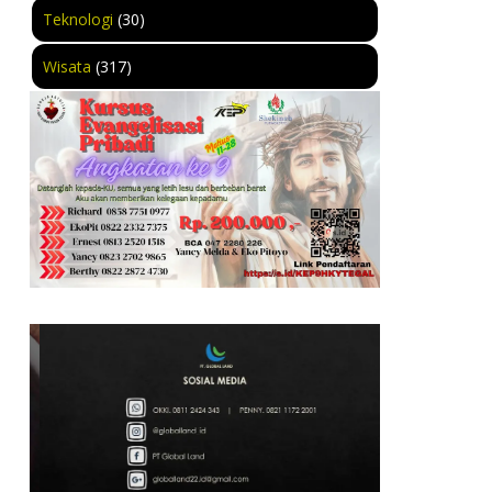
Teknologi
(30)
Wisata
(317)