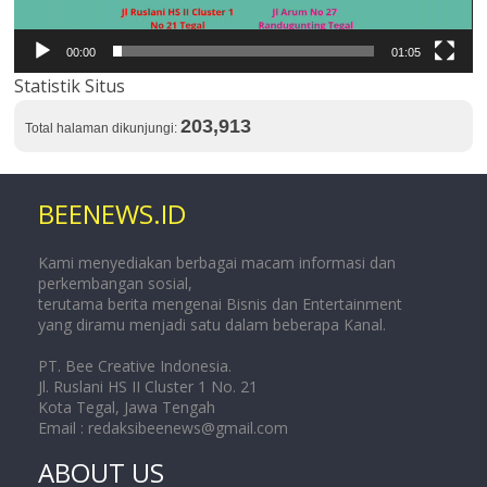
00:00
01:05
Statistik Situs
203,913
Total halaman dikunjungi:
BEENEWS.ID
Kami menyediakan berbagai macam informasi dan
perkembangan sosial,
terutama berita mengenai Bisnis dan Entertainment
yang diramu menjadi satu dalam beberapa Kanal.
PT. Bee Creative Indonesia.
Jl. Ruslani HS II Cluster 1 No. 21
Kota Tegal, Jawa Tengah
Email :
redaksibeenews@gmail.com
ABOUT US