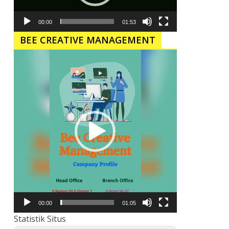
00:00
01:53
BEE CREATIVE MANAGEMENT
Pemutar
Video
00:00
01:05
Statistik Situs