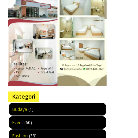
Kategori
Budaya
(1)
Event
(60)
Fashion
(33)