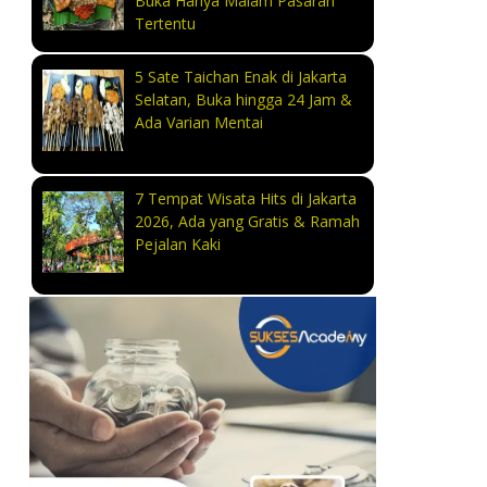
Buka Hanya Malam Pasaran
Tertentu
5 Sate Taichan Enak di Jakarta
Selatan, Buka hingga 24 Jam &
Ada Varian Mentai
7 Tempat Wisata Hits di Jakarta
2026, Ada yang Gratis & Ramah
Pejalan Kaki