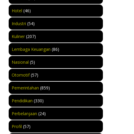
Hotel
(46)
Industri
(54)
Kuliner
(207)
Lembaga Keuangan
(86)
Nasional
(5)
Otomotif
(57)
Pemerintahan
(859)
Pendidikan
(330)
Perbelanjaan
(24)
Profil
(57)