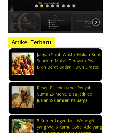
Artikel Terbaru
Jangan Salah Waktu! Makan Buah
Sebelum Makan Ternyata Bisa
Bikin Berat Badan Turun Drastis
Resep Piscok Lumer Renyah!
Cuma 25 Menit, Bisa Jadi Ide
Jualan & Camilan Keluarga
5 Kuliner Legendaris Wonogiri
yang Wajib Kamu Coba, Ada yang