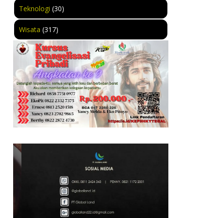
Teknologi
(30)
Wisata
(317)