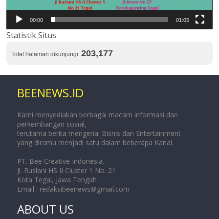
00:00
01:05
Statistik Situs
203,177
Total halaman dikunjungi:
BEENEWS.ID
Kami menyediakan berbagai macam informasi dan
perkembangan sosial,
terutama berita mengenai Bisnis dan Entertainment
yang diramu menjadi satu dalam beberapa Kanal.
PT. Bee Creative Indonesia.
Jl. Ruslani HS II Cluster 1 No. 21
Kota Tegal, Jawa Tengah
Email :
redaksibeenews@gmail.com
ABOUT US