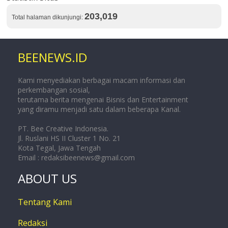
203,019
Total halaman dikunjungi:
BEENEWS.ID
Kami menyediakan berbagai macam informasi dan
perkembangan sosial,
terutama berita mengenai Bisnis dan Entertainment
yang diramu menjadi satu dalam beberapa Kanal.
PT. Bee Creative Indonesia.
Jl. Ruslani HS II Cluster 1 No. 21
Kota Tegal, Jawa Tengah
Email :
redaksibeenews@gmail.com
ABOUT US
Tentang Kami
Redaksi