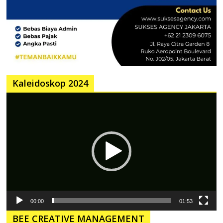
Kaleidoskop 2024
Pemutar
Video
00:00
01:53
BEE CREATIVE MANAGEMENT