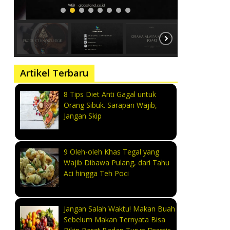
Artikel Terbaru
8 Tips Diet Anti Gagal untuk
Orang Sibuk. Sarapan Wajib,
Jangan Skip
9 Oleh-oleh Khas Tegal yang
Wajib Dibawa Pulang, dari Tahu
Aci hingga Teh Poci
Jangan Salah Waktu! Makan Buah
Sebelum Makan Ternyata Bisa