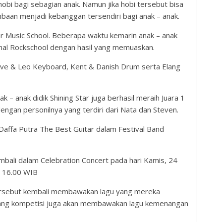
obi bagi sebagian anak. Namun jika hobi tersebut bisa
baan menjadi kebanggan tersendiri bagi anak – anak.
tar Music School. Beberapa waktu kemarin anak – anak
sional Rockschool dengan hasil yang memuaskan.
Steve & Leo Keyboard, Kent & Danish Drum serta Elang
nak – anak didik Shining Star juga berhasil meraih Juara 1
ngan personilnya yang terdiri dari Nata dan Steven.
affa Putra The Best Guitar dalam Festival Band
embali dalam Celebration Concert pada hari Kamis, 24
l 16.00 WIB
 tersebut kembali membawakan lagu yang mereka
nang kompetisi juga akan membawakan lagu kemenangan