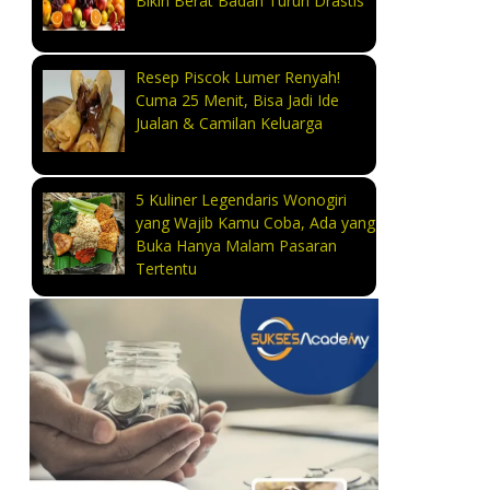
Bikin Berat Badan Turun Drastis
Resep Piscok Lumer Renyah!
Cuma 25 Menit, Bisa Jadi Ide
Jualan & Camilan Keluarga
5 Kuliner Legendaris Wonogiri
yang Wajib Kamu Coba, Ada yang
Buka Hanya Malam Pasaran
Tertentu