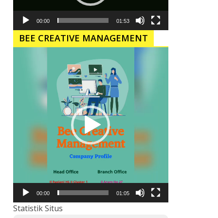
00:00
01:53
BEE CREATIVE MANAGEMENT
Pemutar
Video
00:00
01:05
Statistik Situs