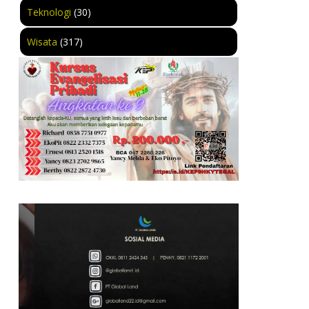
Teknologi
(30)
Wisata
(317)