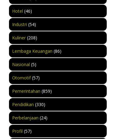
Hotel
(46)
Industri
(54)
Kuliner
(208)
Lembaga Keuangan
(86)
Nasional
(5)
Otomotif
(57)
Pemerintahan
(859)
Pendidikan
(330)
Perbelanjaan
(24)
Profil
(57)