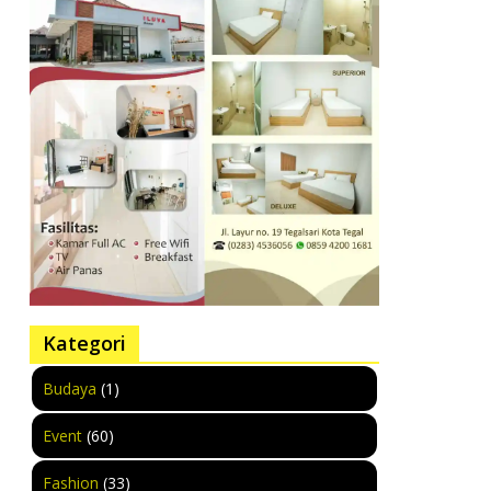
Kategori
Budaya
(1)
Event
(60)
Fashion
(33)