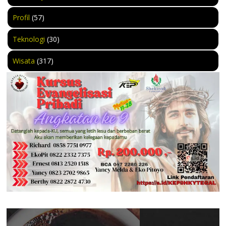
Profil
(57)
Teknologi
(30)
Wisata
(317)