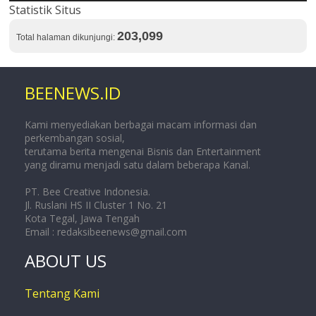
Statistik Situs
203,099
Total halaman dikunjungi:
BEENEWS.ID
Kami menyediakan berbagai macam informasi dan
perkembangan sosial,
terutama berita mengenai Bisnis dan Entertainment
yang diramu menjadi satu dalam beberapa Kanal.
PT. Bee Creative Indonesia.
Jl. Ruslani HS II Cluster 1 No. 21
Kota Tegal, Jawa Tengah
Email :
redaksibeenews@gmail.com
ABOUT US
Tentang Kami