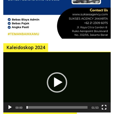
Kaleidoskop 2024
Pemutar
Video
00:00
01:53