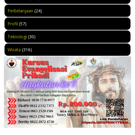
Perbelanjaan
(24)
Profil
(57)
Teknologi
(30)
Wisata
(316)