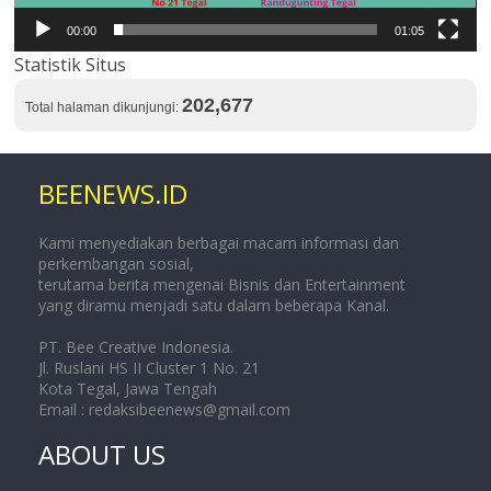
00:00
01:05
Statistik Situs
202,677
Total halaman dikunjungi:
BEENEWS.ID
Kami menyediakan berbagai macam informasi dan
perkembangan sosial,
terutama berita mengenai Bisnis dan Entertainment
yang diramu menjadi satu dalam beberapa Kanal.
PT. Bee Creative Indonesia.
Jl. Ruslani HS II Cluster 1 No. 21
Kota Tegal, Jawa Tengah
Email :
redaksibeenews@gmail.com
ABOUT US