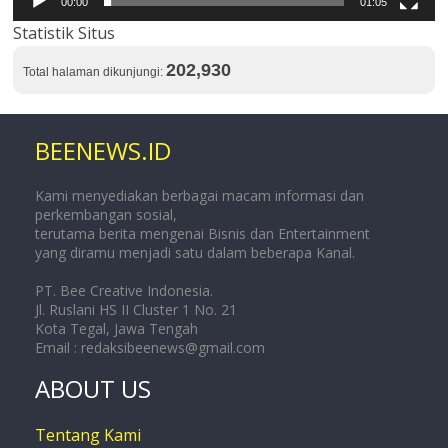
00:00
01:05
Statistik Situs
202,930
Total halaman dikunjungi:
BEENEWS.ID
Kami menyediakan berbagai macam informasi dan
perkembangan sosial,
terutama berita mengenai Bisnis dan Entertainment
yang diramu menjadi satu dalam beberapa Kanal.
PT. Bee Creative Indonesia.
Jl. Ruslani HS II Cluster 1 No. 21
Kota Tegal, Jawa Tengah
Email :
redaksibeenews@gmail.com
ABOUT US
Tentang Kami