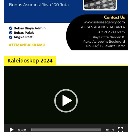
Kaleidoskop 2024
Pemutar
Video
00:00
01:53