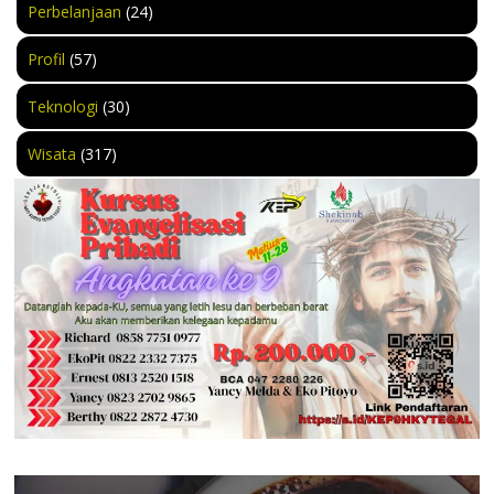
Perbelanjaan
(24)
Profil
(57)
Teknologi
(30)
Wisata
(317)