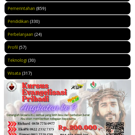
Pemerintahan
(859)
Pendidikan
(330)
Perbelanjaan
(24)
Profil
(57)
Teknologi
(30)
Wisata
(317)