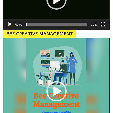
00:00
01:53
BEE CREATIVE MANAGEMENT
Pemutar
Video