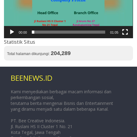
00:00
01:05
Statistik Situs
204,289
Total halaman dikunjungi:
BEENEWS.ID
Kami menyediakan berbagai macam informasi dan
perkembangan sosial,
terutama berita mengenai Bisnis dan Entertainment
yang diramu menjadi satu dalam beberapa Kanal.
PT. Bee Creative Indonesia.
Jl. Ruslani HS II Cluster 1 No. 21
Kota Tegal, Jawa Tengah