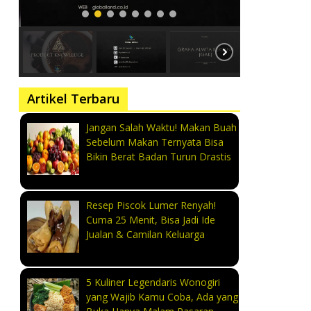
Artikel Terbaru
Jangan Salah Waktu! Makan Buah
Sebelum Makan Ternyata Bisa
Bikin Berat Badan Turun Drastis
Resep Piscok Lumer Renyah!
Cuma 25 Menit, Bisa Jadi Ide
Jualan & Camilan Keluarga
5 Kuliner Legendaris Wonogiri
yang Wajib Kamu Coba, Ada yang