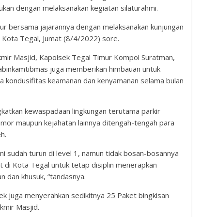
ukan dengan melaksanakan kegiatan silaturahmi.
imur bersama jajarannya dengan melaksanakan kunjungan
 Kota Tegal, Jumat (8/4/2022) sore.
kmir Masjid, Kapolsek Tegal Timur Kompol Suratman,
abinkamtibmas juga memberikan himbauan untuk
ga kondusifitas keamanan dan kenyamanan selama bulan
gkatkan kewaspadaan lingkungan terutama parkir
mor maupun kejahatan lainnya ditengah-tengah para
h.
i sudah turun di level 1, namun tidak bosan-bosannya
 di Kota Tegal untuk tetap disiplin menerapkan
an dan khusuk, “tandasnya.
k juga menyerahkan sedikitnya 25 Paket bingkisan
kmir Masjid.