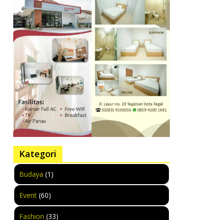
Kategori
Budaya
(1)
Event
(60)
Fashion
(33)