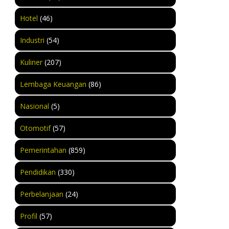
Hotel
(46)
Industri
(54)
Kuliner
(207)
Lembaga Keuangan
(86)
Nasional
(5)
Otomotif
(57)
Pemerintahan
(859)
Pendidikan
(330)
Perbelanjaan
(24)
Profil
(57)