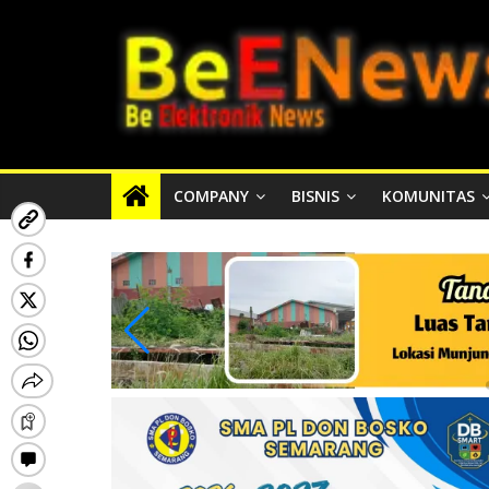
Skip
BEENEWS.ID
to
content
Media
Informasi
Lokal,
Nasional
COMPANY
BISNIS
KOMUNITAS
dan
Internasional