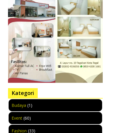
Kategori
Budaya
(1)
Event
(60)
Fashion
(33)