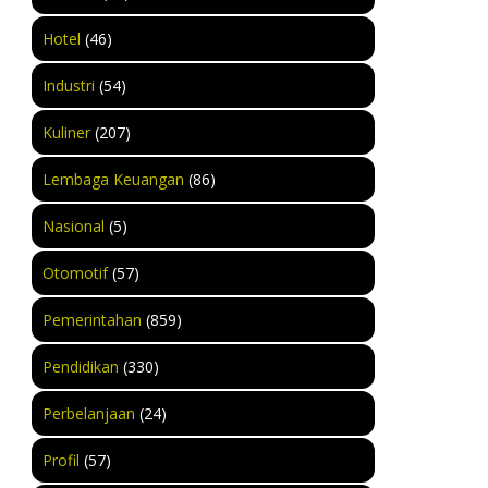
Hotel
(46)
Industri
(54)
Kuliner
(207)
Lembaga Keuangan
(86)
Nasional
(5)
Otomotif
(57)
Pemerintahan
(859)
Pendidikan
(330)
Perbelanjaan
(24)
Profil
(57)