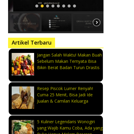
Artikel Terbaru
Jangan Salah Waktu! Makan Buah
Sebelum Makan Ternyata Bisa
Bikin Berat Badan Turun Drastis
Resep Piscok Lumer Renyah!
Cuma 25 Menit, Bisa Jadi Ide
Jualan & Camilan Keluarga
5 Kuliner Legendaris Wonogiri
yang Wajib Kamu Coba, Ada yang