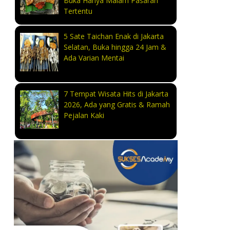
Buka Hanya Malam Pasaran
Tertentu
5 Sate Taichan Enak di Jakarta
Selatan, Buka hingga 24 Jam &
Ada Varian Mentai
7 Tempat Wisata Hits di Jakarta
2026, Ada yang Gratis & Ramah
Pejalan Kaki