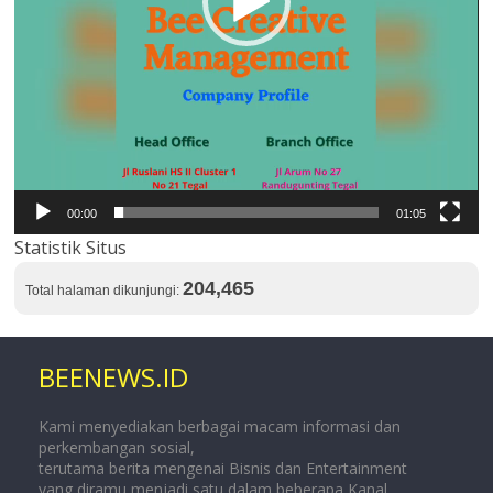
00:00
01:05
Statistik Situs
204,465
Total halaman dikunjungi:
BEENEWS.ID
Kami menyediakan berbagai macam informasi dan
perkembangan sosial,
terutama berita mengenai Bisnis dan Entertainment
yang diramu menjadi satu dalam beberapa Kanal.