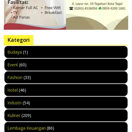
Kategori
Budaya
(1)
Event
(60)
Fashion
(33)
Hotel
(46)
Industri
(54)
Kuliner
(209)
Lembaga Keuangan
(86)