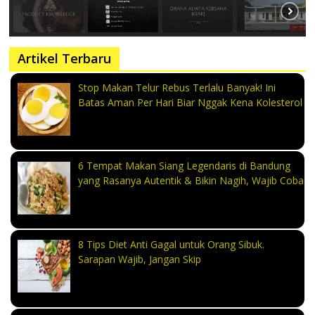
Artikel Terbaru
Stop Makan Telur Rebus Terlalu Banyak! Ini
Batas Aman Per Hari Biar Nggak Kena Kolesterol
6 Tempat Makan Siang Legendaris di Bandung
yang Rasanya Autentik & Bikin Nagih, Wajib Coba
8 Tips Diet Anti Gagal untuk Orang Sibuk.
Sarapan Wajib, Jangan Skip