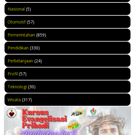
Nasional
(5)
Otomotif
(57)
Pemerintahan
(859)
Pendidikan
(330)
Perbelanjaan
(24)
Profil
(57)
Teknologi
(30)
Wisata
(317)