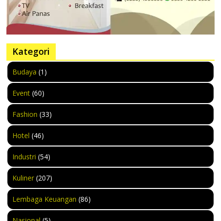
Kategori
Budaya
(1)
Event
(60)
Fashion
(33)
Hotel
(46)
Industri
(54)
Kuliner
(207)
Lembaga Keuangan
(86)
Nasional
(5)