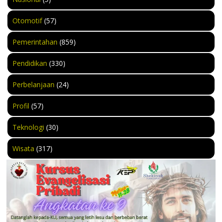
Otomotif
(57)
Pemerintahan
(859)
Pendidikan
(330)
Perbelanjaan
(24)
Profil
(57)
Teknologi
(30)
Wisata
(317)