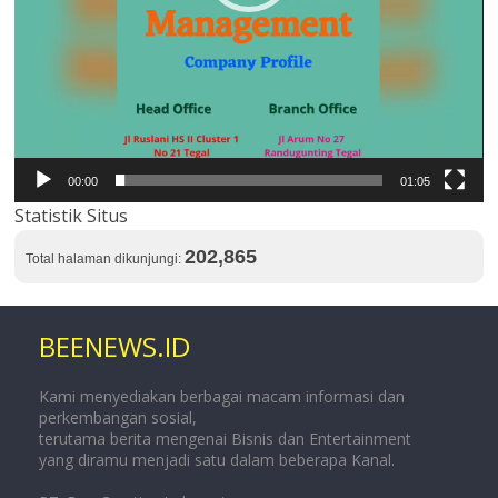
00:00
01:05
Statistik Situs
202,865
Total halaman dikunjungi:
BEENEWS.ID
Kami menyediakan berbagai macam informasi dan
perkembangan sosial,
terutama berita mengenai Bisnis dan Entertainment
yang diramu menjadi satu dalam beberapa Kanal.