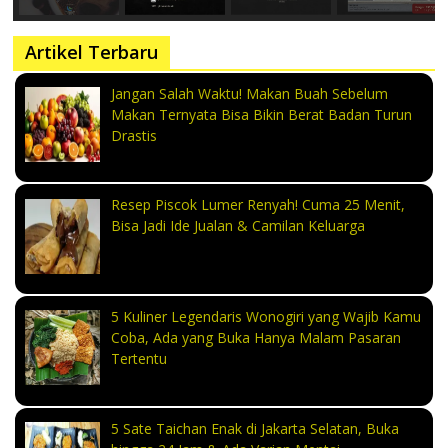
Artikel Terbaru
Jangan Salah Waktu! Makan Buah Sebelum
Makan Ternyata Bisa Bikin Berat Badan Turun
Drastis
Resep Piscok Lumer Renyah! Cuma 25 Menit,
Bisa Jadi Ide Jualan & Camilan Keluarga
5 Kuliner Legendaris Wonogiri yang Wajib Kamu
Coba, Ada yang Buka Hanya Malam Pasaran
Tertentu
5 Sate Taichan Enak di Jakarta Selatan, Buka