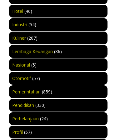
Hotel
(46)
Industri
(54)
Kuliner
(207)
Lembaga Keuangan
(86)
Nasional
(5)
Otomotif
(57)
Pemerintahan
(859)
Pendidikan
(330)
Perbelanjaan
(24)
Profil
(57)