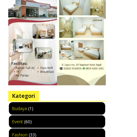
Kategori
Budaya
(1)
Event
(60)
Fashion
(33)