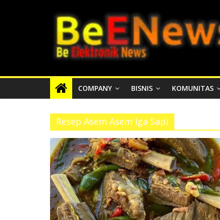
Skip
BEENEWS.ID
to
content
Media
Informasi
Lokal,
Nasional
COMPANY
BISNIS
KOMUNITAS
dan
Internasional
Resep Asem Asem Iga Sapi