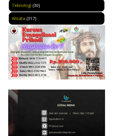
Teknologi
(30)
Wisata
(317)