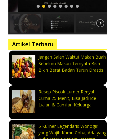
Artikel Terbaru
Jangan Salah Waktu! Makan Buah
Sebelum Makan Ternyata Bisa
Bikin Berat Badan Turun Drastis
Resep Piscok Lumer Renyah!
Cuma 25 Menit, Bisa Jadi Ide
Jualan & Camilan Keluarga
5 Kuliner Legendaris Wonogiri
yang Wajib Kamu Coba, Ada yang