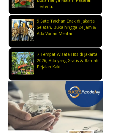
Buka Hanya Malam Pasaran
Tertentu
5 Sate Taichan Enak di Jakarta
Selatan, Buka hingga 24 Jam &
Ada Varian Mentai
7 Tempat Wisata Hits di Jakarta
2026, Ada yang Gratis & Ramah
Pejalan Kaki