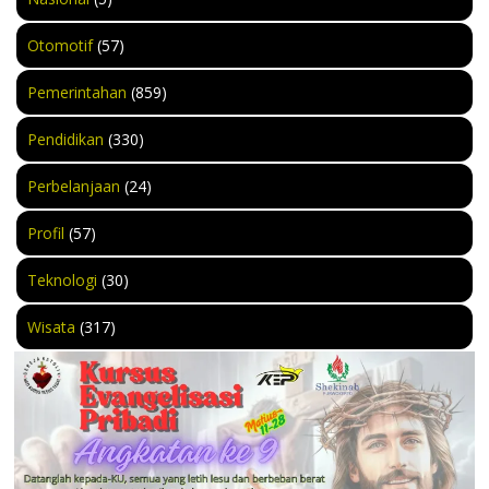
Otomotif
(57)
Pemerintahan
(859)
Pendidikan
(330)
Perbelanjaan
(24)
Profil
(57)
Teknologi
(30)
Wisata
(317)