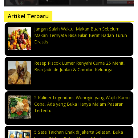
Artikel Terbaru
Jangan Salah Waktu! Makan Buah Sebelum
Makan Ternyata Bisa Bikin Berat Badan Turun
Drastis
Resep Piscok Lumer Renyah! Cuma 25 Menit,
Bisa Jadi Ide Jualan & Camilan Keluarga
5 Kuliner Legendaris Wonogiri yang Wajib Kamu
Coba, Ada yang Buka Hanya Malam Pasaran
Tertentu
5 Sate Taichan Enak di Jakarta Selatan, Buka