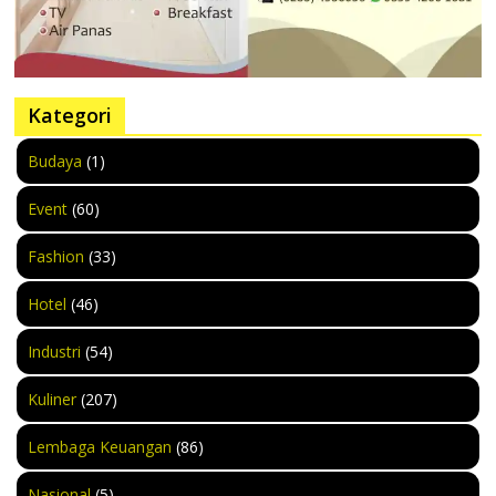
Kategori
Budaya
(1)
Event
(60)
Fashion
(33)
Hotel
(46)
Industri
(54)
Kuliner
(207)
Lembaga Keuangan
(86)
Nasional
(5)