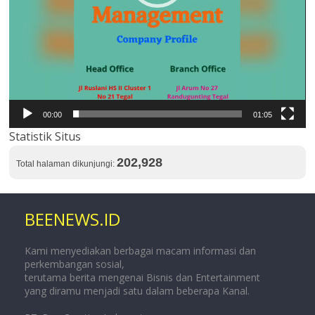
00:00
01:05
Statistik Situs
202,928
Total halaman dikunjungi:
BEENEWS.ID
Kami menyediakan berbagai macam informasi dan
perkembangan sosial,
terutama berita mengenai Bisnis dan Entertainment
yang diramu menjadi satu dalam beberapa Kanal.