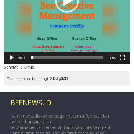
00:00
01:05
Statistik Situs
203,441
Total halaman dikunjungi:
BEENEWS.ID
Kami menyediakan berbagai macam informasi dan
perkembangan sosial,
terutama berita mengenai Bisnis dan Entertainment
yang diramu menjadi satu dalam beberapa Kanal.