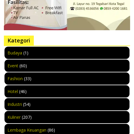
Kategori
Budaya
(1)
Event
(60)
Fashion
(33)
Hotel
(46)
Industri
(54)
Kuliner
(207)
Lembaga Keuangan
(86)