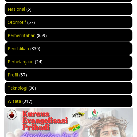
Nasional
(5)
Otomotif
(57)
Pemerintahan
(859)
Pendidikan
(330)
Perbelanjaan
(24)
Profil
(57)
Teknologi
(30)
Wisata
(317)