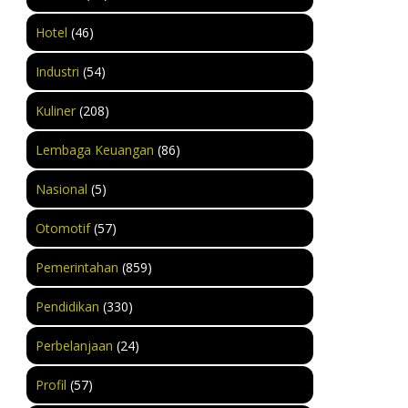
Hotel
(46)
Industri
(54)
Kuliner
(208)
Lembaga Keuangan
(86)
Nasional
(5)
Otomotif
(57)
Pemerintahan
(859)
Pendidikan
(330)
Perbelanjaan
(24)
Profil
(57)