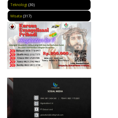
Teknologi
(30)
Wisata
(317)