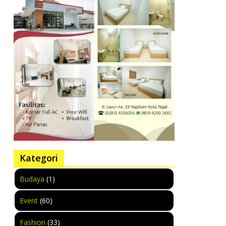
Kategori
Budaya
(1)
Event
(60)
Fashion
(33)