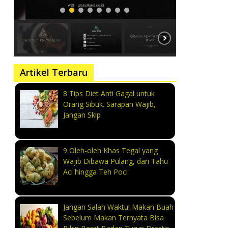
Artikel Terbaru
8 Tips Diet Anti Gagal untuk
Orang Sibuk. Sarapan Wajib,
Jangan Skip
9 Oleh-oleh Khas Tegal yang
Wajib Dibawa Pulang, dari Tahu
Aci hingga Teh Poci
Jangan Salah Waktu! Makan Buah
Sebelum Makan Ternyata Bisa