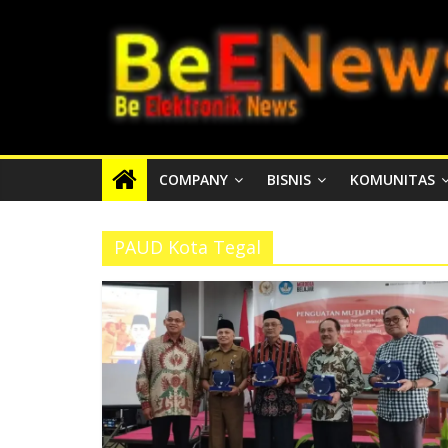
Skip
BEENEWS.ID
to
content
Media
Informasi
Lokal,
Nasional
COMPANY
BISNIS
KOMUNITAS
dan
Internasional
PAUD Kota Tegal