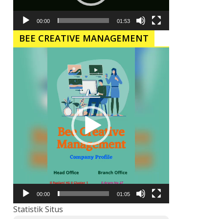
00:00
01:53
BEE CREATIVE MANAGEMENT
Pemutar
Video
00:00
01:05
Statistik Situs