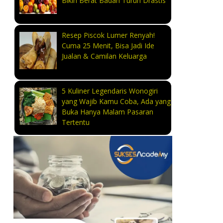
Bikin Berat Badan Turun Drastis
Resep Piscok Lumer Renyah!
Cuma 25 Menit, Bisa Jadi Ide
Jualan & Camilan Keluarga
5 Kuliner Legendaris Wonogiri
yang Wajib Kamu Coba, Ada yang
Buka Hanya Malam Pasaran
Tertentu