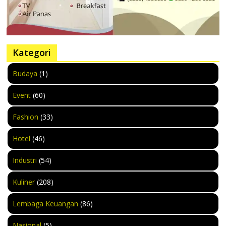
Kategori
Budaya
(1)
Event
(60)
Fashion
(33)
Hotel
(46)
Industri
(54)
Kuliner
(208)
Lembaga Keuangan
(86)
Nasional
(5)