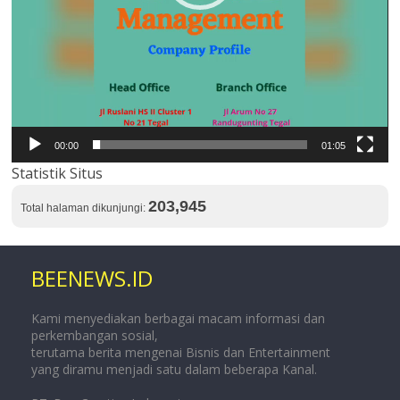
00:00
01:05
Statistik Situs
203,945
Total halaman dikunjungi:
BEENEWS.ID
Kami menyediakan berbagai macam informasi dan
perkembangan sosial,
terutama berita mengenai Bisnis dan Entertainment
yang diramu menjadi satu dalam beberapa Kanal.