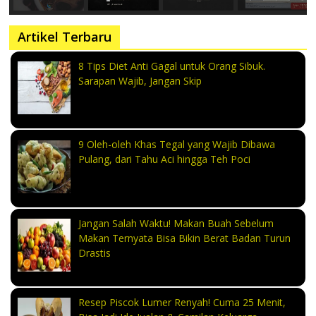
Artikel Terbaru
8 Tips Diet Anti Gagal untuk Orang Sibuk.
Sarapan Wajib, Jangan Skip
9 Oleh-oleh Khas Tegal yang Wajib Dibawa
Pulang, dari Tahu Aci hingga Teh Poci
Jangan Salah Waktu! Makan Buah Sebelum
Makan Ternyata Bisa Bikin Berat Badan Turun
Drastis
Resep Piscok Lumer Renyah! Cuma 25 Menit,