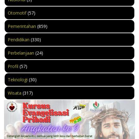
Otomotif
(57)
Pemerintahan
(859)
Pendidikan
(330)
Perbelanjaan
(24)
Profil
(57)
Teknologi
(30)
Wisata
(317)