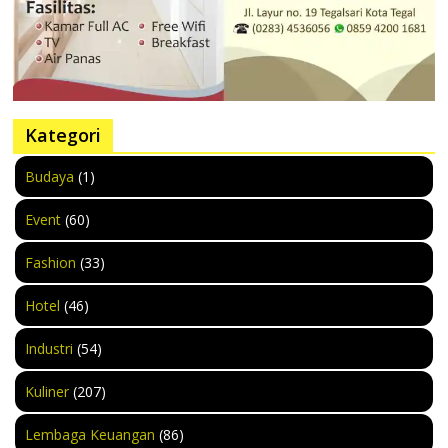
Kategori
Budaya
(1)
Event
(60)
Fashion
(33)
Hotel
(46)
Industri
(54)
Kuliner
(207)
Lembaga Keuangan
(86)