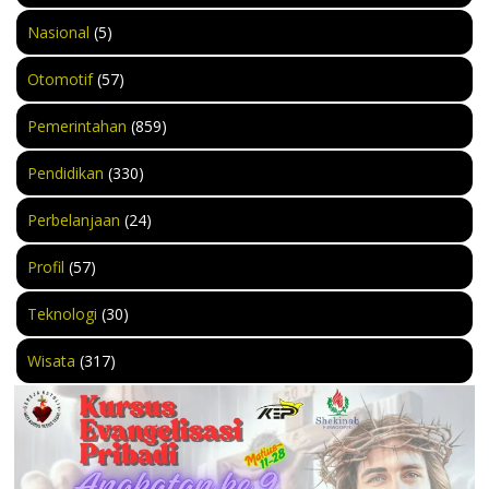
Nasional
(5)
Otomotif
(57)
Pemerintahan
(859)
Pendidikan
(330)
Perbelanjaan
(24)
Profil
(57)
Teknologi
(30)
Wisata
(317)