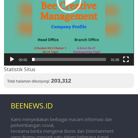
00:00
01:05
Statistik Situs
203,312
Total halaman dikunjungi:
BEENEWS.ID
Kami menyediakan berbagai macam informasi dan
perkembangan sosial,
terutama berita mengenai Bisnis dan Entertainment
yang diramu menjadi satu dalam beberapa Kanal.